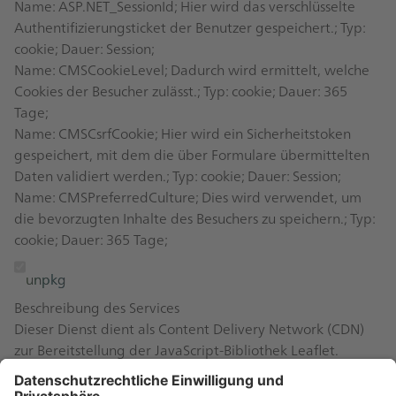
Name: ASP.NET_SessionId; Hier wird das verschlüsselte
Authentifizierungsticket der Benutzer gespeichert.; Typ:
cookie; Dauer: Session;
Name: CMSCookieLevel; Dadurch wird ermittelt, welche
Cookies der Besucher zulässt.; Typ: cookie; Dauer: 365
Tage;
Name: CMSCsrfCookie; Hier wird ein Sicherheitstoken
gespeichert, mit dem die über Formulare übermittelten
Daten validiert werden.; Typ: cookie; Dauer: Session;
Name: CMSPreferredCulture; Dies wird verwendet, um
die bevorzugten Inhalte des Besuchers zu speichern.; Typ:
cookie; Dauer: 365 Tage;
unpkg
Beschreibung des Services
Dieser Dienst dient als Content Delivery Network (CDN)
zur Bereitstellung der JavaScript-Bibliothek Leaflet.
Leaflet ermöglicht die Anzeige interaktiver Karten
innerhalb der Website. Der Dienst wird ausschließlich für