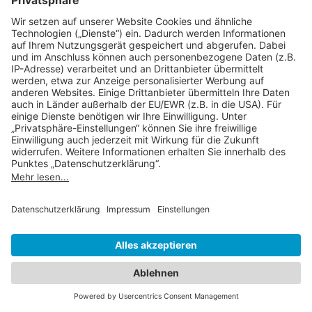
die technische Bereitstellung der Kartenfunktion genutzt.
Verarbeitendes Unternehmen
Npm, Inc.
1999 Harrison Street, 1150, CA 94612 Oakland, United
States of America
Datenschutzbeauftragter des verarbeitenden
Unternehmens
Nachfolgend finden Sie die E-Mail-Adresse des
Datenschutzbeauftragten des verarbeitenden
Unternehmens.
https://x.com/unpkg
Zweck der Daten
Diese Liste stellt die Zwecke der Datenerhebung und -
verarbeitung dar.
Bereitstellung von Diensten
Beantwortung von Benutzeranfragen
Sicherheit gewährleisten, Betrug verhindern und Fehler
beheben